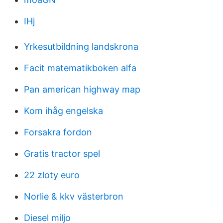
IHj
Yrkesutbildning landskrona
Facit matematikboken alfa
Pan american highway map
Kom ihåg engelska
Forsakra fordon
Gratis tractor spel
22 zloty euro
Norlie & kkv västerbron
Diesel miljo