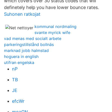
which covers over 30 status codes that will
definetely help you have lower bounce rates.
Suhonen ratkojat
kommunal nordmaling
svante myrick wife
vad menas med socialt arbete
parkeringstillstånd bollnäs
marknad jobb halmstad
hoguera in english
utifran engelska
nP
TB
JE
efcWr
moaGN