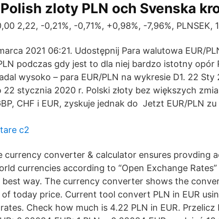
Polish zloty PLN och Svenska kr
0,00 2,22, -0,21%, -0,71%, +0,98%, -7,96%, PLNSEK, 1
marca 2021 06:21. Udostępnij Para walutowa EUR/PL
PLN podczas gdy jest to dla niej bardzo istotny opór
adal wysoko – para EUR/PLN na wykresie D1. 22 Sty 
 22 stycznia 2020 r. Polski złoty bez większych zmia
BP, CHF i EUR, zyskuje jednak do Jetzt EUR/PLN zu 
stare c2
ve currency converter & calculator ensures provding 
orld currencies according to “Open Exchange Rates”
ts best way. The currency converter shows the conver
 of today price. Current tool convert PLN in EUR usin
rates. Check how much is 4.22 PLN in EUR. Przelicz