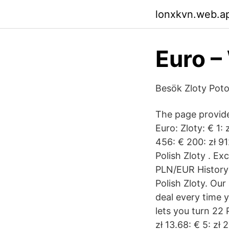
lonxkvn.web.a
Euro –
Besök Zloty Poto
The page provide
Euro: Zloty: € 1: 
456: € 200: zł 9
Polish Zloty . Ex
PLN/EUR History 
Polish Zloty. Ou
deal every time 
lets you turn 22 
zł 13.68: € 5: zł 