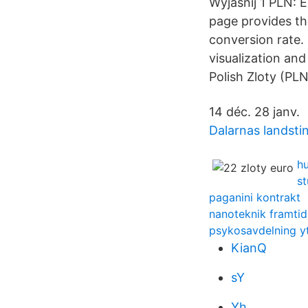
Wyjaśnij 1 PLN:
page provides th
conversion rate.
visualization an
Polish Zloty (PLN
14 déc. 28 janv.
Dalarnas landstin
hu
st
paganini kontrakt
nanoteknik framtid
psykosavdelning yt
KianQ
sY
Yh