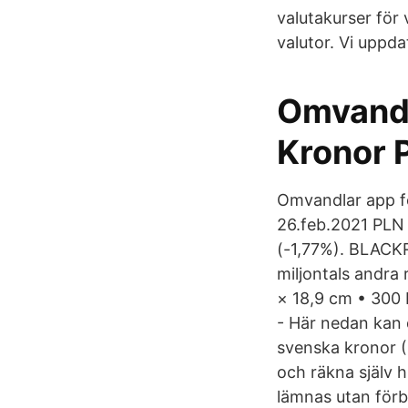
valutakurser för
valutor. Vi uppda
Omvandla
Kronor 
Omvandlar app fö
26.feb.2021 PLN 
(-1,77%). BLACK
miljontals andra 
× 18,9 cm • 300 D
- Här nedan kan d
svenska kronor (
och räkna själv h
lämnas utan förb