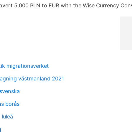
nvert 5,000 PLN to EUR with the Wise Currency Conv
stik migrationsverket
agning västmanland 2021
 svenska
ns borås
 luleå
g