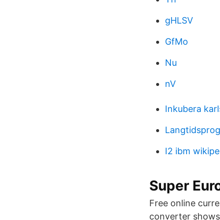
gHLSV
GfMo
Nu
nV
Inkubera kar
Langtidspro
I2 ibm wikipe
Super Eur
Free online curr
converter shows t