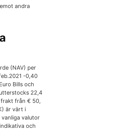
temot andra
ka
ärde (NAV) per
.feb.2021 -0,40
uro Bills och
Shutterstocks 22,4
frakt från € 50,
) är värt i
 vanliga valutor
indikativa och