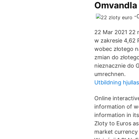
Omvandla 
-
22 Mar 2021 22 
w zakresie 4,62 
wobec złotego n
zmian do złotego
nieznacznie do G
umrechnen.
Utbildning hjulla
Online interacti
information of w
information in i
Zloty to Euros as
market currency 