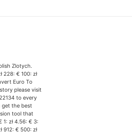
lish Zlotych.
zł 228: € 100: zł
nvert Euro To
tory please visit
.22134 to every
 get the best
sion tool that
 1: zł 4.56: € 3:
zł 912: € 500: zł