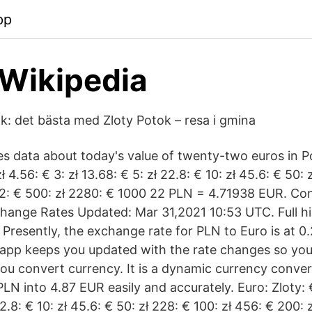
pp
 Wikipedia
k: det bästa med Zloty Potok – resa i gmina
s data about today's value of twenty-two euros in Po
zł 4.56: € 3: zł 13.68: € 5: zł 22.8: € 10: zł 45.6: € 50: 
12: € 500: zł 2280: € 1000 22 PLN = 4.71938 EUR. Co
change Rates Updated: Mar 31,2021 10:53 UTC. Full his
Presently, the exchange rate for PLN to Euro is at 0
r app keeps you updated with the rate changes so you
you convert currency. It is a dynamic currency conver
PLN into 4.87 EUR easily and accurately. Euro: Zloty: €
22.8: € 10: zł 45.6: € 50: zł 228: € 100: zł 456: € 200: 