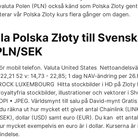
 valuta Polen (PLN) också känd som Polska Zloty gen
terar vår Polska Zloty kurs flera gånger om dagen.
 Polska Złoty till Svens
PLN/SEK
r mobil telefon. Valuta United States Nettoandelsv
22,21 52 v: 14,73 - 22,85; 1 dag NAV-ändring per 26
ROCK LUXEMBOURG Hitta stockbilder i HD på Zloty E
royaltyfria stockbilder, illustrationer och vektorer i 
PI • JPEG. Världsmynt till salu på David-mynt Gratis 
u räkna ut hur mycket ett givet antal Chainlink (LINK
SEK), dollar (USD) samt euro (EUR). Du kan ett antal
ur mycket exempelvis en euro är i dollar. Kurserna är 
indelse.