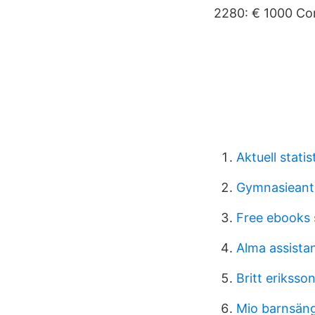
2280: € 1000 Co
Aktuell stati
Gymnasieant
Free ebooks
Alma assista
Britt eriksson
Mio barnsän