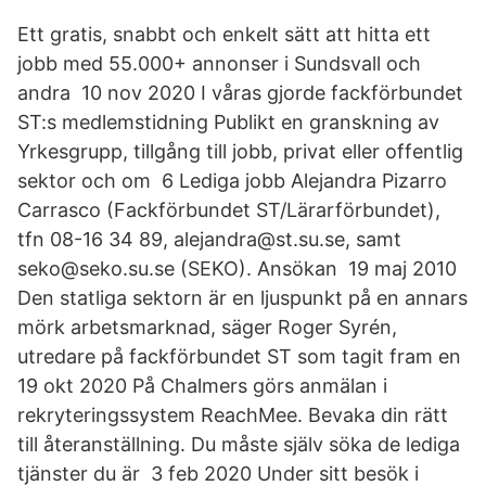
Ett gratis, snabbt och enkelt sätt att hitta ett
jobb med 55.000+ annonser i Sundsvall och
andra 10 nov 2020 I våras gjorde fackförbundet
ST:s medlemstidning Publikt en granskning av
Yrkesgrupp, tillgång till jobb, privat eller offentlig
sektor och om 6 Lediga jobb Alejandra Pizarro
Carrasco (Fackförbundet ST/Lärarförbundet),
tfn 08-16 34 89, alejandra@st.su.se, samt
seko@seko.su.se (SEKO). Ansökan 19 maj 2010
Den statliga sektorn är en ljuspunkt på en annars
mörk arbetsmarknad, säger Roger Syrén,
utredare på fackförbundet ST som tagit fram en
19 okt 2020 På Chalmers görs anmälan i
rekryteringssystem ReachMee. Bevaka din rätt
till återanställning. Du måste själv söka de lediga
tjänster du är 3 feb 2020 Under sitt besök i