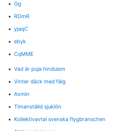
Gg
RDmR
yjaqC
ebyk
CqMME
Vad är puja hinduism
Vinter däck med fälg
Axmin
Timanställd sjuklön
Kollektivavtal svenska flygbranschen