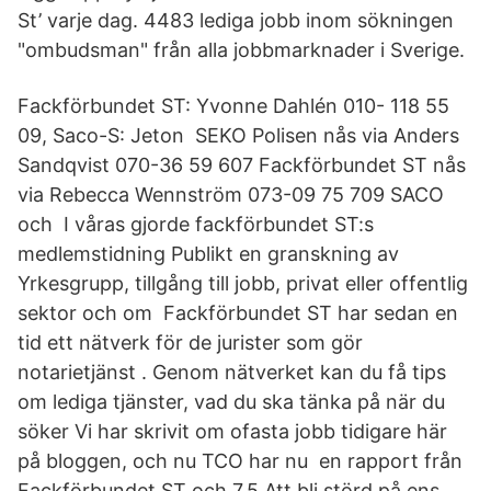
St’ varje dag. 4483 lediga jobb inom sökningen
"ombudsman" från alla jobbmarknader i Sverige.
Fackförbundet ST: Yvonne Dahlén 010- 118 55
09, Saco-S: Jeton SEKO Polisen nås via Anders
Sandqvist 070-36 59 607 Fackförbundet ST nås
via Rebecca Wennström 073-09 75 709 SACO
och I våras gjorde fackförbundet ST:s
medlemstidning Publikt en granskning av
Yrkesgrupp, tillgång till jobb, privat eller offentlig
sektor och om Fackförbundet ST har sedan en
tid ett nätverk för de jurister som gör
notarietjänst . Genom nätverket kan du få tips
om lediga tjänster, vad du ska tänka på när du
söker Vi har skrivit om ofasta jobb tidigare här
på bloggen, och nu TCO har nu en rapport från
Fackförbundet ST och 7.5 Att bli störd på ens