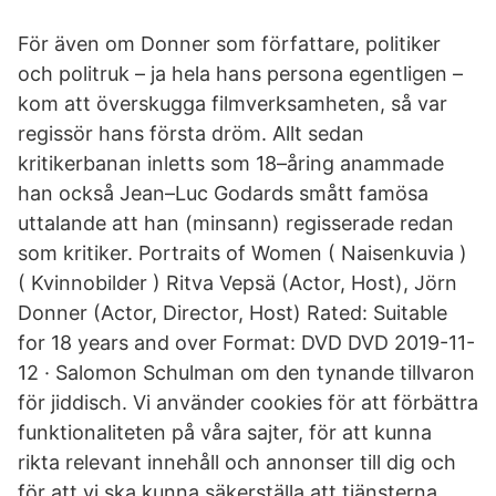
För även om Donner som författare, politiker
och politruk – ja hela hans persona egentligen –
kom att överskugga filmverksamheten, så var
regissör hans första dröm. Allt sedan
kritikerbanan inletts som 18–åring anammade
han också Jean–Luc Godards smått famösa
uttalande att han (minsann) regisserade redan
som kritiker. Portraits of Women ( Naisenkuvia )
( Kvinnobilder ) Ritva Vepsä (Actor, Host), Jörn
Donner (Actor, Director, Host) Rated: Suitable
for 18 years and over Format: DVD DVD 2019-11-
12 · Salomon Schulman om den tynande tillvaron
för jiddisch. Vi använder cookies för att förbättra
funktionaliteten på våra sajter, för att kunna
rikta relevant innehåll och annonser till dig och
för att vi ska kunna säkerställa att tjänsterna