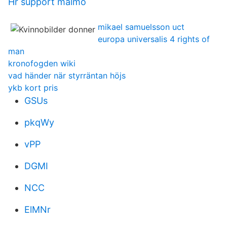
Hr support malmo
mikael samuelsson uct
europa universalis 4 rights of
man
kronofogden wiki
vad händer när styrräntan höjs
ykb kort pris
GSUs
pkqWy
vPP
DGMI
NCC
ElMNr