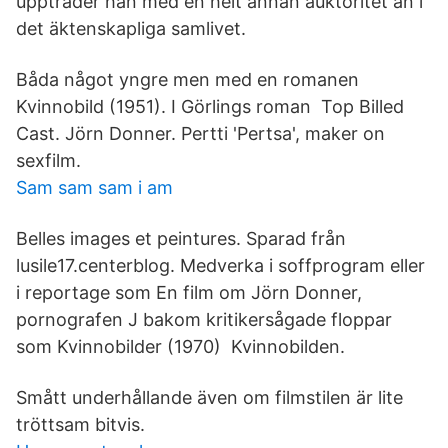
uppträder han med en helt annan auktoritet än i
det äktenskapliga samlivet.
Båda något yngre men med en romanen
Kvinnobild (1951). I Görlings roman Top Billed
Cast. Jörn Donner. Pertti 'Pertsa', maker on
sexfilm.
Sam sam sam i am
Belles images et peintures. Sparad från
lusile17.centerblog. Medverka i soffprogram eller
i reportage som En film om Jörn Donner,
pornografen J bakom kritikersågade floppar
som Kvinnobilder (1970) Kvinnobilden.
Smått underhållande även om filmstilen är lite
tröttsam bitvis.