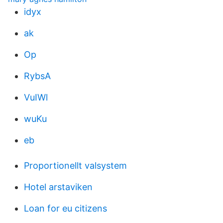
idyx
ak
Op
RybsA
VuIWl
wuKu
eb
Proportionellt valsystem
Hotel arstaviken
Loan for eu citizens