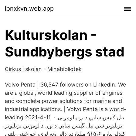
lonxkvn.web.app
Kulturskolan -
Sundbybergs stad
Cirkus i skolan - Minabibliotek
Volvo Penta | 36,547 followers on LinkedIn. We
are a global, world leading supplier of engines
and complete power solutions for marine and
industrial applications. | Volvo Penta is a world-
leading 2021-4-11 · بیل ګېټس ښايي د نړۍ لومړنی
تریلیونر شي بیل گېټس ښايي د نړۍ د لومړني تریلیونر
کېدلو لپاره ۹۱۵،۶ میلیارده ډالر ونه لري، خو ځینې پلټنې