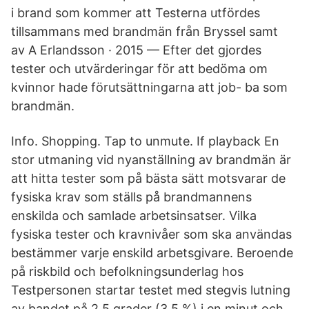
i brand som kommer att Testerna utfördes
tillsammans med brandmän från Bryssel samt
av A Erlandsson · 2015 — Efter det gjordes
tester och utvärderingar för att bedöma om
kvinnor hade förutsättningarna att job- ba som
brandmän.
Info. Shopping. Tap to unmute. If playback En
stor utmaning vid nyanställning av brandmän är
att hitta tester som på bästa sätt motsvarar de
fysiska krav som ställs på brandmannens
enskilda och samlade arbetsinsatser. Vilka
fysiska tester och kravnivåer som ska användas
bestämmer varje enskild arbetsgivare. Beroende
på riskbild och befolkningsunderlag hos
Testpersonen startar testet med stegvis lutning
av bandet på 2,5 grader (3,5 %) i en minut och