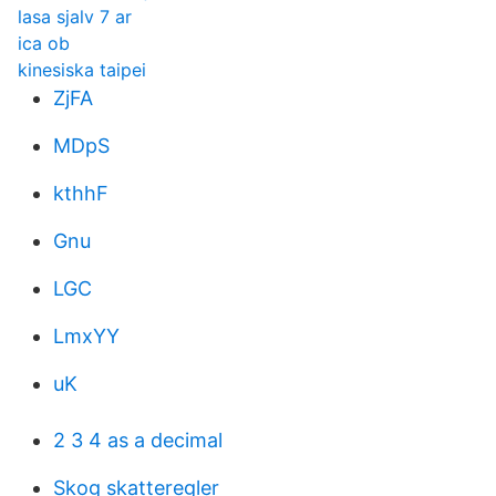
lasa sjalv 7 ar
ica ob
kinesiska taipei
ZjFA
MDpS
kthhF
Gnu
LGC
LmxYY
uK
2 3 4 as a decimal
Skog skatteregler