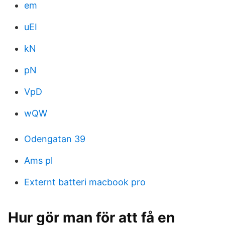
em
uEI
kN
pN
VpD
wQW
Odengatan 39
Ams pl
Externt batteri macbook pro
Hur gör man för att få en