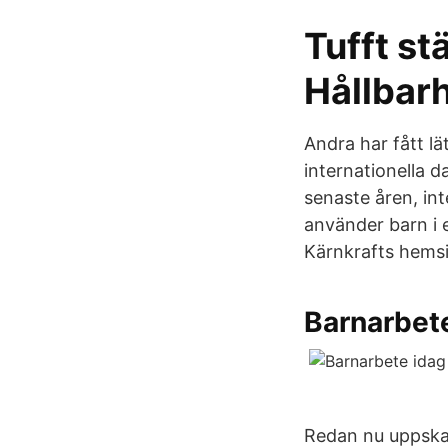
Tufft st
Hållbar
Andra har fått l
internationella 
senaste åren, in
använder barn i 
Kärnkrafts hemsi
Barnarbete
Redan nu uppskat