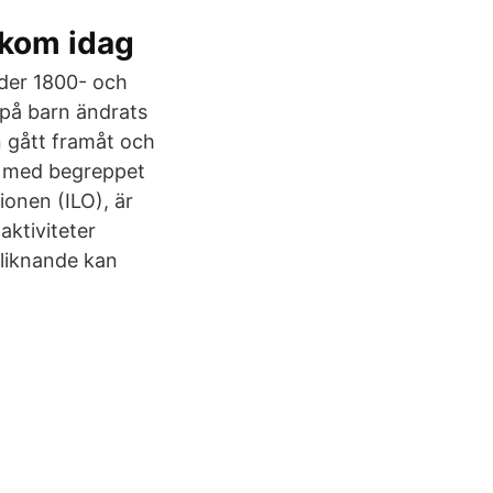
ekom idag
nder 1800- och
n på barn ändrats
en gått framåt och
lt med begreppet
ionen (ILO), är
aktiviteter
r liknande kan