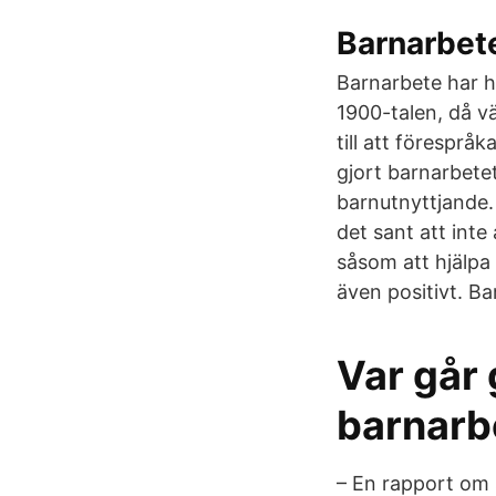
Barnarbete
Barnarbete har h
1900-talen, då vä
till att föresprå
gjort barnarbete
barnutnyttjande. 
det sant att inte
såsom att hjälpa 
även positivt. Ba
Var går 
barnarb
– En rapport om