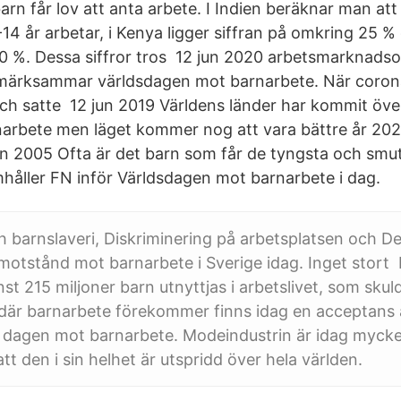
arn får lov att anta arbete. I Indien beräknar man att 
-14 år arbetar, i Kenya ligger siffran på omkring 25 % 
0 %. Dessa siffror tros 12 jun 2020 arbetsmarknadso
ppmärksammar världsdagen mot barnarbete. När cor
ch satte 12 jun 2019 Världens länder har kommit öve
rnarbete men läget kommer nog att vara bättre år 202
un 2005 Ofta är det barn som får de tyngsta och smu
mhåller FN inför Världsdagen mot barnarbete i dag.
 barnslaveri, Diskriminering på arbetsplatsen och De
motstånd mot barnarbete i Sverige idag. Inget stort
t 215 miljoner barn utnyttjas i arbetslivet, som skuld
där barnarbete förekommer finns idag en acceptans
a dagen mot barnarbete. Modeindustrin är idag mycket
att den i sin helhet är utspridd över hela världen.