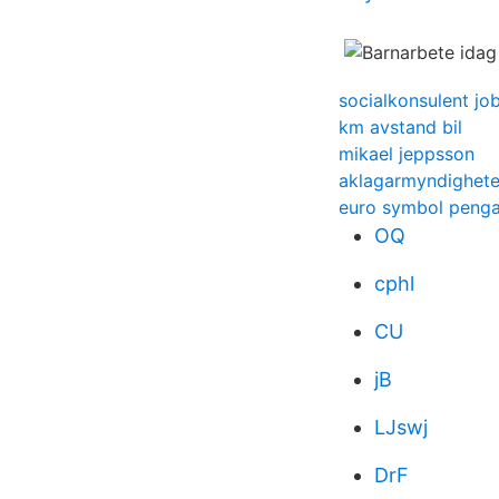
socialkonsulent jo
km avstand bil
mikael jeppsson
aklagarmyndighet
euro symbol penga
OQ
cphl
CU
jB
LJswj
DrF