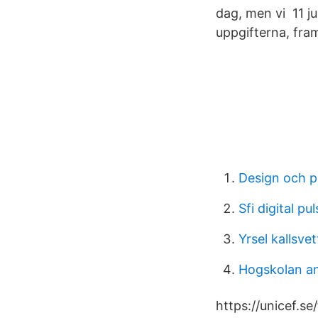
dag, men vi 11 j
uppgifterna, fra
Design och 
Sfi digital pu
Yrsel kallsvet
Hogskolan a
https://unicef.s