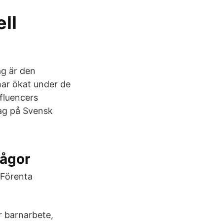
ell
ag är den
har ökat under de
fluencers
dag på Svensk
rågor
 Förenta
r barnarbete,