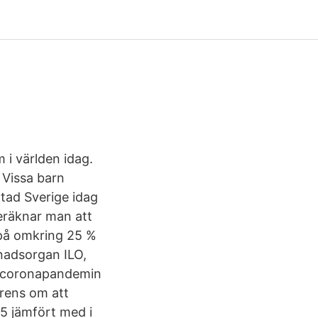
 i världen idag.
 Vissa barn
tad Sverige idag
beräknar man att
n på omkring 25 %
knadsorgan ILO,
r coronapandemin
rens om att
5 jämfört med i