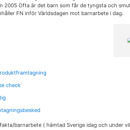
un 2005 Ofta är det barn som får de tyngsta och smu
mhåller FN inför Världsdagen mot barnarbete i dag.
produktframtagning
lse check
tig
ntagningsbesked
e/fakta/barnarbete ( hämtad Sverige idag och under vi