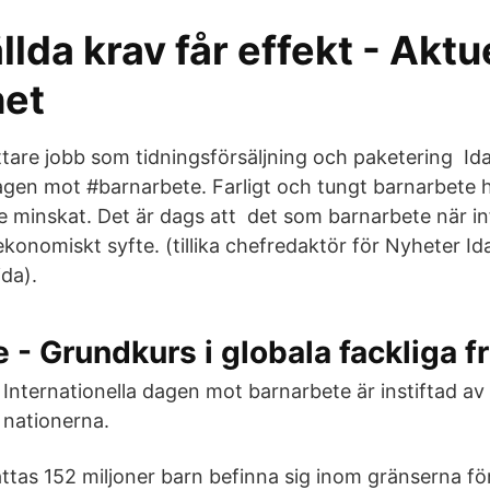
ällda krav får effekt - Aktu
het
ättare jobb som tidningsförsäljning och paketering Id
dagen mot #barnarbete. Farligt och tungt barnarbete 
te minskat. Det är dags att det som barnarbete när in
ekonomiskt syfte. (tillika chefredaktör för Nyheter I
da).
 - Grundkurs i globala fackliga f
Internationella dagen mot barnarbete är instiftad av
nationerna.
tas 152 miljoner barn befinna sig inom gränserna fö