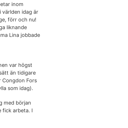
betar inom
 världen idag är
e, förr och nu!
ga liknande
mma Lina jobbade
rnen var högst
ätt än tidigare
r Congdon Fors
lla som idag).
ng med början
fick arbeta. I