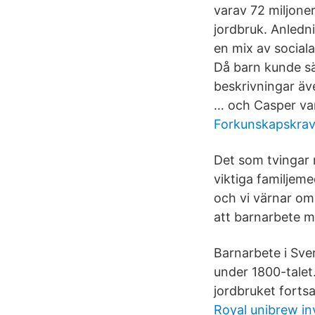
varav 72 miljoner
jordbruk. Anledni
en mix av social
Då barn kunde sä
beskrivningar äv
… och Casper var
Forkunskapskrav
Det som tvingar 
viktiga familjem
och vi värnar o
att barnarbete me
Barnarbete i Sve
under 1800-talet.
jordbruket fortsa
Royal unibrew in