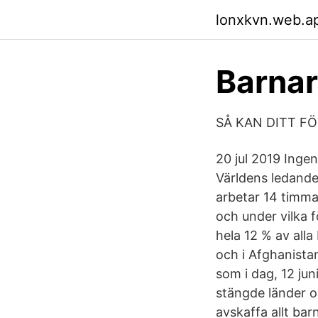
lonxkvn.web.a
Barna
SÅ KAN DITT F
20 jul 2019 Inge
Världens ledande
arbetar 14 timma
och under vilka f
hela 12 % av alla
och i Afghanista
som i dag, 12 j
stängde länder o
avskaffa allt ba