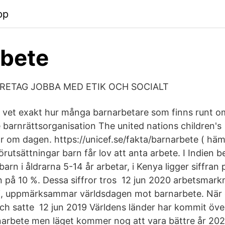
pp
rbete
ÖRETAG JOBBA MED ETIK OCH SOCIALT
n vet exakt hur många barnarbetare som finns runt om
 barnrättsorganisation The united nations children's
r om dagen. https://unicef.se/fakta/barnarbete ( häm
örutsättningar barn får lov att anta arbete. I Indien 
 barn i åldrarna 5-14 år arbetar, i Kenya ligger siffra
n på 10 %. Dessa siffror tros 12 jun 2020 arbetsmar
uni, uppmärksammar världsdagen mot barnarbete. Nä
ch satte 12 jun 2019 Världens länder har kommit öve
rnarbete men läget kommer nog att vara bättre år 202