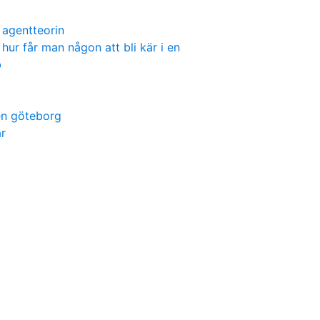
agentteorin
hur får man någon att bli kär i en
b
en göteborg
r