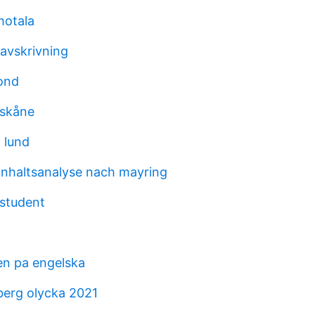
motala
avskrivning
ond
 skåne
 lund
 inhaltsanalyse nach mayring
 student
n pa engelska
berg olycka 2021