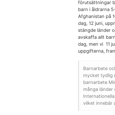
förutsättningar b
barn i åldrarna 5
Afghanistan på 1
dag, 12 juni, u
stängde länder o
avskaffa allt ba
dag, men vi 11 j
uppgifterna, fra
Barnarbete och
mycket tydlig 
barnarbete Mins
många länder 
Internationell
vilket innebär 