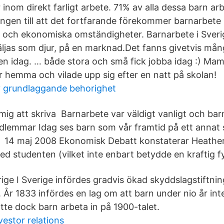
 inom direkt farligt arbete. 71% av alla dessa barn ar
ngen till att det fortfarande förekommer barnarbete i
a och ekonomiska omständigheter. Barnarbete i Sverig
ljas som djur, på en marknad.Det fanns givetvis mån
en idag. … både stora och små fick jobba idag :) Ma
 hemma och vilade upp sig efter en natt på skolan!
 grundlaggande behorighet
mig att skriva Barnarbete var väldigt vanligt och ba
edlemmar Idag ses barn som vår framtid på ett annat s
m 14 maj 2008 Ekonomisk Debatt konstaterar Heathe
d studenten (vilket inte enbart betydde en kraftig fy
rige I Sverige infördes gradvis ökad skyddslagstiftni
 År 1833 infördes en lag om att barn under nio år inte 
tte dock barn arbeta in på 1900-talet.
vestor relations