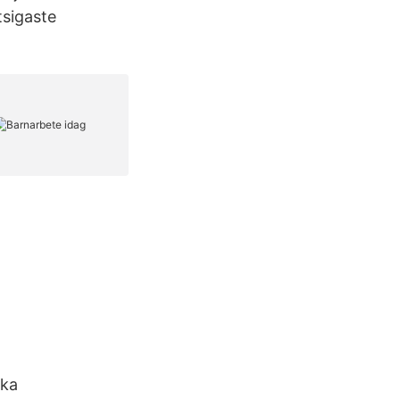
tsigaste
lka