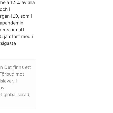
hela 12 % av alla
och i
rgan ILO, som i
onapandemin
rens om att
5 jämfört med i
tsigaste
n Det finns ett
 Förbud mot
slavar, I
 av
 globaliserad,