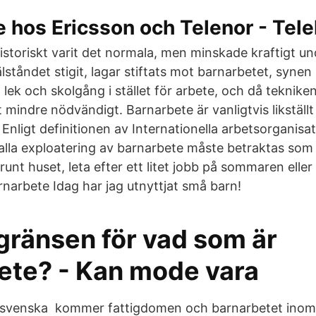
 hos Ericsson och Telenor - Tel
istoriskt varit det normala, men minskade kraftigt u
lståndet stigit, lagar stiftats mot barnarbetet, syne
ka lek och skolgång i stället för arbete, och då teknik
t mindre nödvändigt. Barnarbete är vanligtvis likstäl
Enligt definitionen av Internationella arbetsorganisat
 alla exploatering av barnarbete måste betraktas som 
runt huset, leta efter ett litet jobb på sommaren elle
rnarbete Idag har jag utnyttjat små barn!
gränsen för vad som är
ete? - Kan mode vara
 svenska kommer fattigdomen och barnarbetet inom